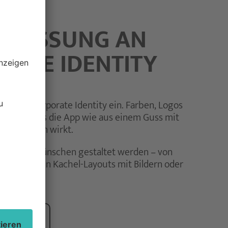
NPASSUNG AN
RATE IDENTITY
in eure Corporate Identity ein. Farben, Logos
assen, sodass die App wie aus einem Guss mit
onsmitteln wirkt.
h euren Wünschen gestaltet werden – von
zu modernen Kachel-Layouts mit Bildern oder
FRAGEN