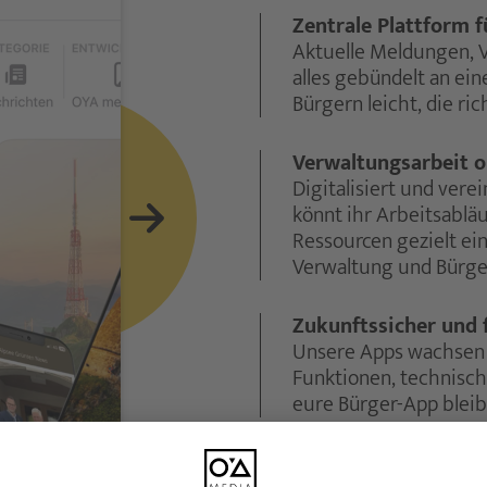
Zentrale Plattform fü
Aktuelle Meldungen, V
alles gebündelt an ei
Bürgern leicht, die ri
Verwaltungsarbeit 
Digitalisiert und vere
könnt ihr Arbeitsabläu
Ressourcen gezielt ein
Verwaltung und Bürge
Zukunftssicher und f
Unsere Apps wachsen
Funktionen, technisc
eure Bürger-App bleib