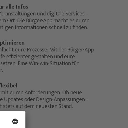
r alle Infos
eranstaltungen und digitale Services –
nem Ort. Die Bürger-App macht es euren
chtigen Informationen schnell zu finden.
optimieren
infacht eure Prozesse: Mit der Bürger-App
fe effizienter gestalten und eure
setzen. Eine Win-win-Situation für
r.
lexibel
 mit euren Anforderungen. Ob neue
he Updates oder Design-Anpassungen –
t stets auf dem neuesten Stand.