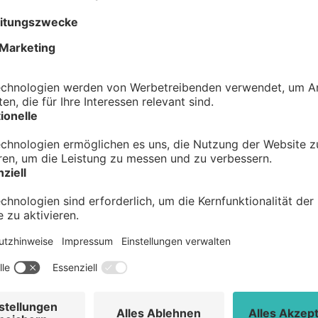
OPTISCHE A
EURE CORPO
Eure App, euer Design
Die Bürger-App fügt sich perfekt 
uvm. lassen sich individuell anp
euren bestehenden Kommunikati
Auch die Menüführung kann nac
klassischem Listenmenü bis hin 
einem individuellen Icon-Set.
EIGENE BÜRGER-APP-AN