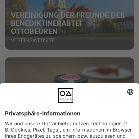
VEREINIGUNG DER FREUNDE DER
BENEDIKTINERABTEI
OTTOBEUREN
VEREINSWEBSITE
BIO-NATUR-HOF GOTTENAU
ETIKETTEN