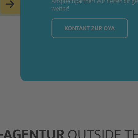
Ansprechpartner! Wir helfen dir g
weiter!
KONTAKT ZUR OYA
L-AGENTUR
OUTSIDE TH