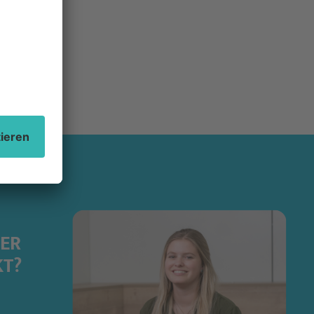
DER
KT?