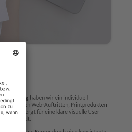
 Winterberg
haben wir ein individuell
eitlich auf den Web-Auftritten, Printprodukten
Das Set sorgt für eine klare visuelle User-
pt der Stadt.