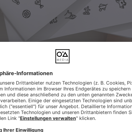
Für
Winterberg Touristik
und die
Stadt
gestaltetes Icon-Set entwickelt, das einh
und der Beschilderung zum Einsatz kommt. 
Führung und unterstützt das Gesamtkonze