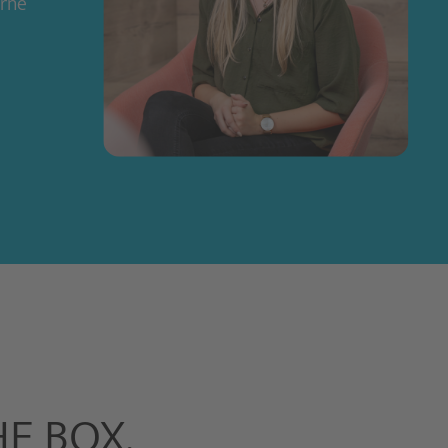
erne
ANJA SALGER
PROJEKTMANAGERIN
E BOX.