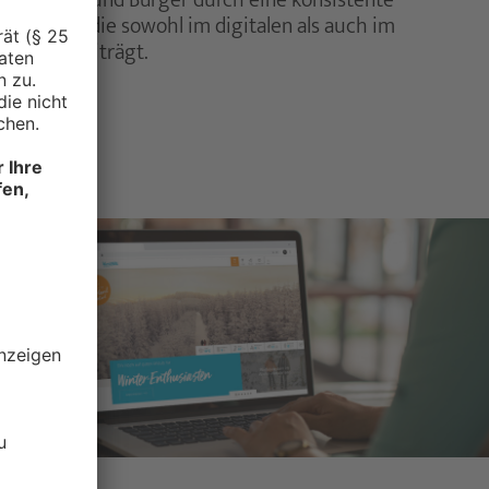
 Besucher und Bürger durch eine konsistente
geführt, die sowohl im digitalen als auch im
tierung beiträgt.