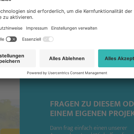
©
FRAGEN ZU DIESEM O
EINEM EIGENEN PROJE
Dann frag einfach einen unserer