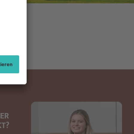
DER
KT?