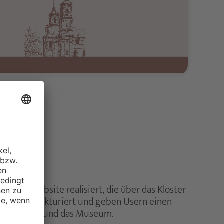
r eine Website realisiert, die über das Kloster
nd klar strukturiert und geben Usern einen
, den Verein und das Museum.