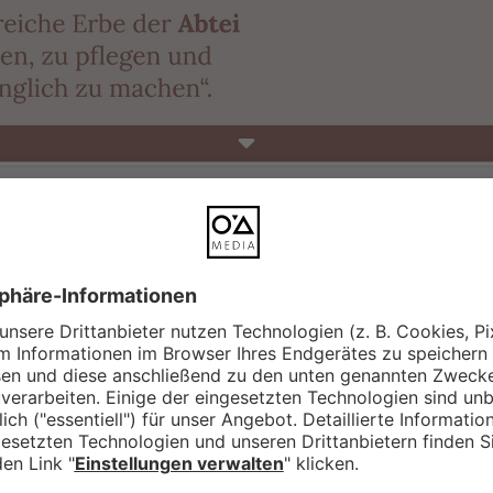
DESKTOP
|
MOBILE
Für die
Vereinigung Ottobeuren
haben wi
und das Museum informiert. Die Inhalte si
schnellen Überblick über die Geschichte