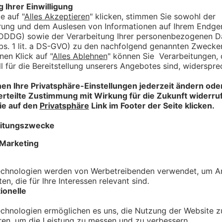
Das Design ist klassisch gehalten und unt
Vereinigung. So entsteht eine digitale Prä
ansprechende Weise verbindet.