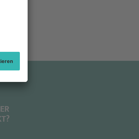
DER
KT?