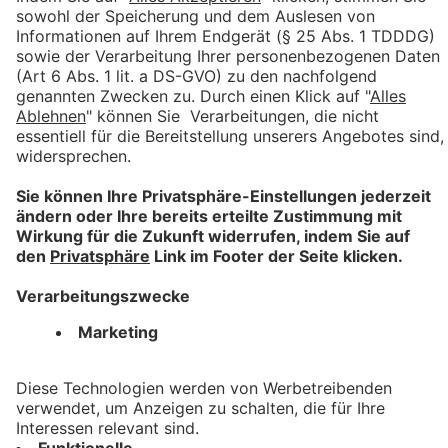
STADTMARKETING
MEMMINGEN
ONLINE-PORTAL FÜR HANDEL,
INDUSTRIE, GASTRONOMIE &
DIENSTLEISTUNG
DIE MULTICHANNEL-AGENTUR
OUTSIDE THE BOX.
STANDORT KEMPTEN
Heisinger Straße 14