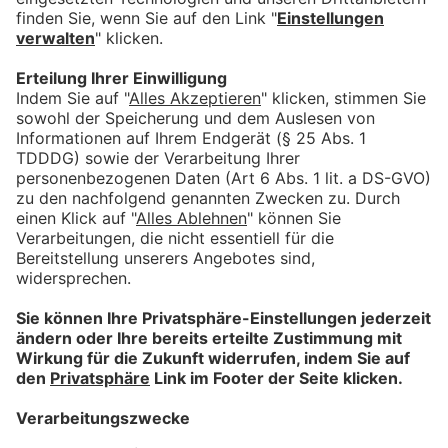
THOMAS WEYERMANN
AGENTURLEITER (CEO)
REGION ALPSEE-
GRÜNTEN
BÜRGER-APPS